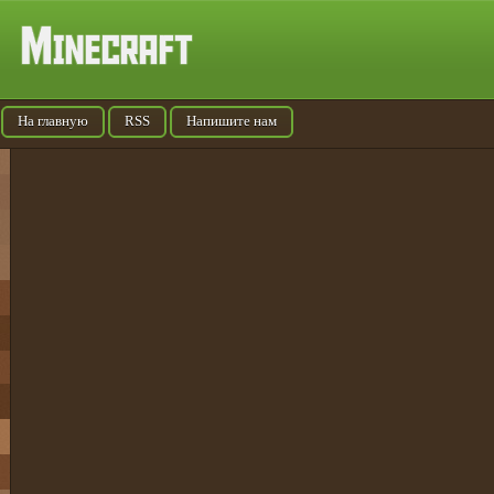
На главную
RSS
Напишите нам