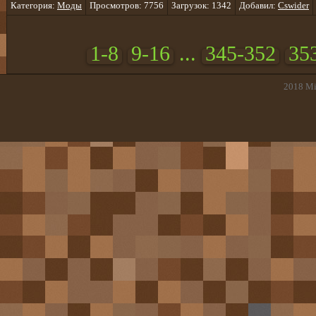
Категория:
Моды
Просмотров: 7756
Загрузок: 1342
Добавил:
Cswider
1-8
9-16
...
345-352
35
2018
Mi