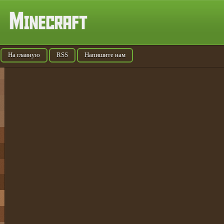
На главную
RSS
Напишите нам