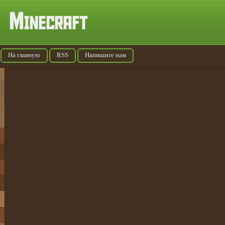
На главную
RSS
Напишите нам