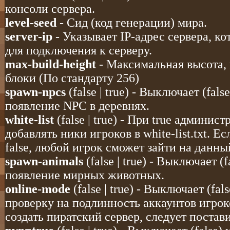
консоли сервера.
level-seed
- Сид (код генерации) мира.
server-ip
- Указывает IP-адрес сервера, ко
для подключения к серверу.
max-build-height
- Максимальная высота, 
блоки (По стандарту 256)
spawn-npcs
(false | true) - Выключает (fals
появление NPC в деревнях.
white-list
(false | true) - При true админис
добавлять ники игроков в white-list.txt. Е
false, любой игрок сможет зайти на данны
spawn-animals
(false | true) - Выключает (
появление мирных животных.
online-mode
(false | true) - Выключает (fal
проверку на подлинность аккаунтов игрок
создать пиратский сервер, следует поставит