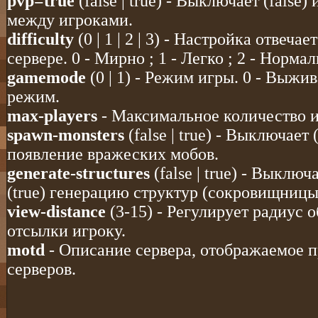
pvp=true
(false | true) - Выключает (false)
между игроками.
difficulty
(0 | 1 | 2 | 3) - Настройка отвеча
сервере. 0 - Мирно ; 1 - Легко ; 2 - Нормал
gamemode
(0 | 1) - Режим игры. 0 - Выжив
режим.
max-players
- Максимальное количество и
spawn-monsters
(false | true) - Выключает 
появление вражеских мобов.
generate-structures
(false | true) - Выключ
(true) генерацию структур (сокровищницы,
view-distance
(3-15) - Регулирует радиус 
отсылки игроку.
motd
- Описание сервера, отображаемое 
серверов.