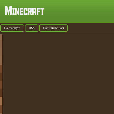
На главную
RSS
Напишите нам