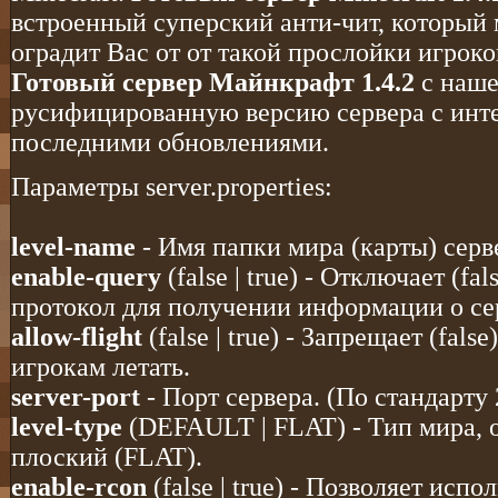
встроенный суперский анти-чит, который
оградит Вас от от такой прослойки игроко
Готовый сервер Майнкрафт 1.4.2
с наше
русифицированную версию сервера с инт
последними обновлениями.
Параметры server.properties:
level-name
- Имя папки мира (карты) серв
enable-query
(false | true) - Отключает (fa
протокол для получении информации о се
allow-flight
(false | true) - Запрещает (fals
игрокам летать.
server-port
- Порт сервера. (По стандарту
level-type
(DEFAULT | FLAT) - Тип мира,
плоский (FLAT).
enable-rcon
(false | true) - Позволяет исп