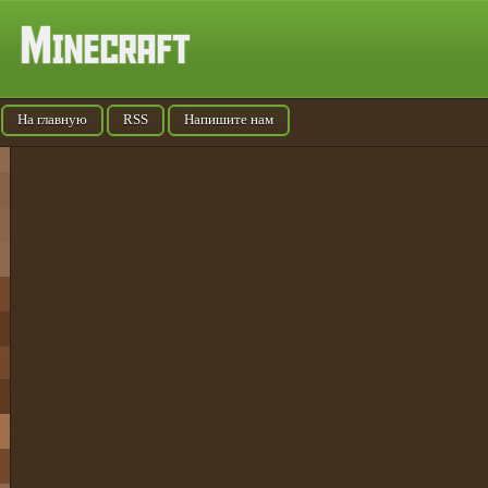
На главную
RSS
Напишите нам