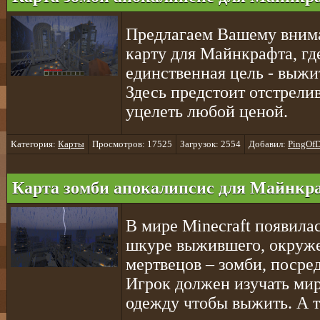
Предлагаем Вашему вним
карту для Майнкрафта, где
единственная цель - выжи
Здесь предстоит отстрели
уцелеть любой ценой.
Категория:
Карты
Просмотров: 17525
Загрузок: 2554
Добавил:
PingOfD
Карта зомби апокалипсис для Майнкра
В мире Minecraft появила
шкуре выжившего, окруж
мертвецов – зомби, посре
Игрок должен изучать мир,
одежду чтобы выжить. А т