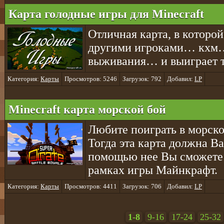
Карта голодные игры для Minecraft
Отличная карта, в которо
другими игроками… кхм…
выживания… и выиграет то
Категория:
Карты
Просмотров: 5246
Загрузок: 792
Добавил:
LP
Minecraft карта морской бой
Любите поиграть в морско
Тогда эта карта должна Ва
помощью нее Вы сможете 
рамках игры Майнкрафт.
Категория:
Карты
Просмотров: 4411
Загрузок: 706
Добавил:
LP
1-8
9-16
17-24
25-32