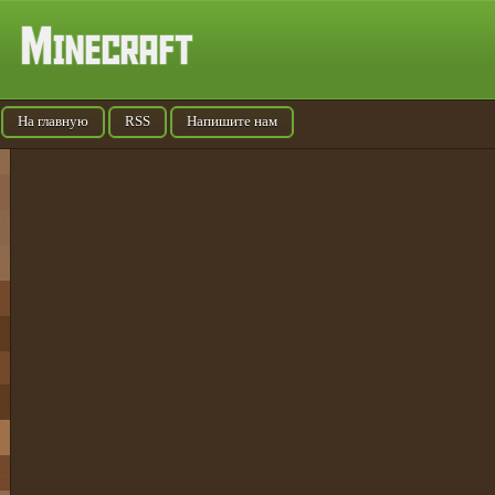
На главную
RSS
Напишите нам