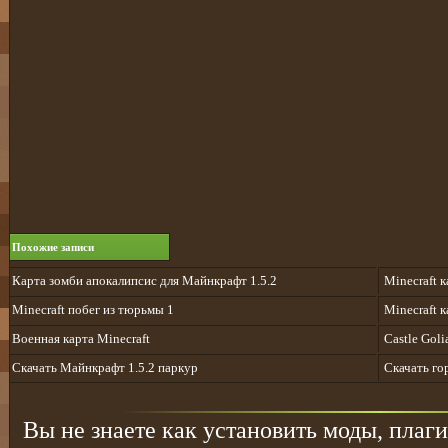
Похожие записи
Карта зомби апокалипсис для Майнкрафт 1.5.2
Minecraft 
Minecraft побег из тюрьмы 1
Minecraft 
Военная карта Minecraft
Castle Goli
Скачать Майнкрафт 1.5.2 паркур
Cкачать гор
Вы не знаете как установить моды, плаги