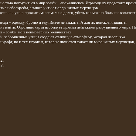
лностью погрузиться в мир зомби – апокалипсиса. Играющему предстоит прой
ные небоскребы, а также уйти от орды живых мертвецов.
ресен – нужно прожить максимально долго, убить как можно большее количест
вещи – одежду, броню и еду. Иначе не выжить. А для их поисков и защиты
ит найти. Огромная карта изобилует яркими пейзажами разрушенного мира. Н
в – зомби, но в неимоверных количествах.
й, заброшенные улицы создают отличную атмосферу, которая наверняка
нкрафт, но и тем игрокам, которые являются фанатами мира живых мертвецов,
.2
.
.2
.