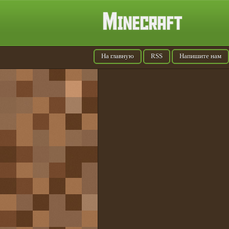
На главную
RSS
Напишите нам