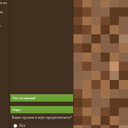
ти по
во
а
Топ скачиваний
Опрос
Какое оружие в игре предпочитаете?
Лук