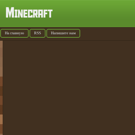
На главную
RSS
Напишите нам