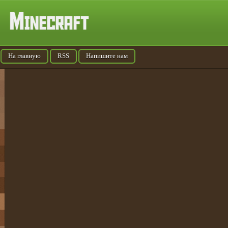
На главную
RSS
Напишите нам