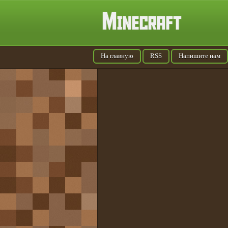
На главную
RSS
Напишите нам