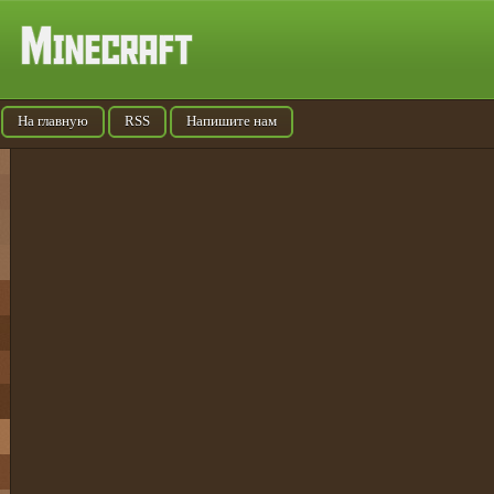
На главную
RSS
Напишите нам