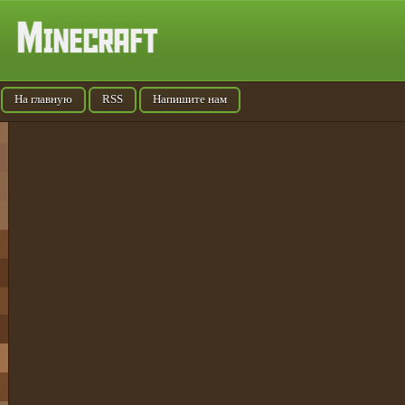
На главную
RSS
Напишите нам