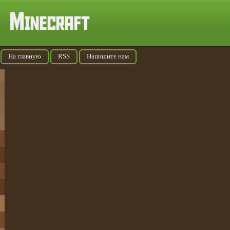
На главную
RSS
Напишите нам