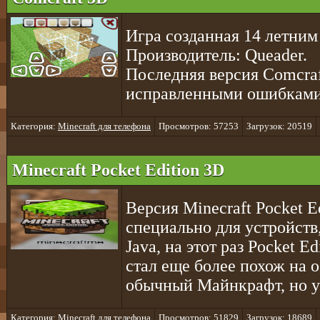
Игра созданная 14 летним
Производитель: Queader.
Последняя версия Comcraf
исправленными ошибками
Категория:
Minecraft для телефона
Просмотров: 57253
Загрузок: 20519
Minecraft Pocket Edition 3D
Версия Minecraft Pocket E
специально для устройст
Java, на этот раз Pocket E
стал еще более похож на 
обычный Майнкрафт, но у
Категория:
Minecraft для телефона
Просмотров: 51829
Загрузок: 18689