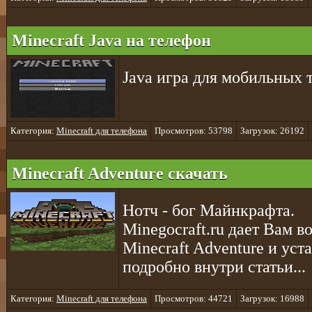
Minecraft Java на телефон
Java игра для мобильных т
Категория:
Minecraft для телефона
Просмотров: 53798
Загрузок: 26192
Minecraft Adventure скачать
Нотч - бог Майнкрафта.
Minegocraft.ru дает Вам в
Minecraft Adventure и уст
подробно внутри статьи...
Категория:
Minecraft для телефона
Просмотров: 44721
Загрузок: 16988