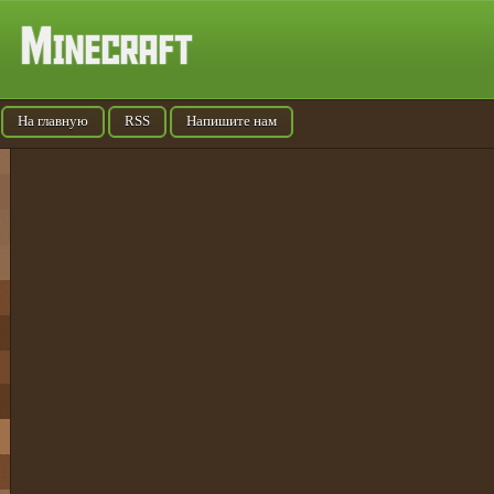
На главную
RSS
Напишите нам