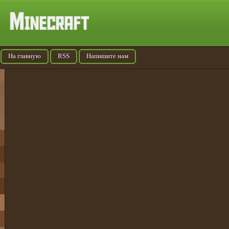
На главную
RSS
Напишите нам