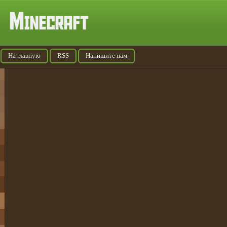
На главную
RSS
Напишите нам