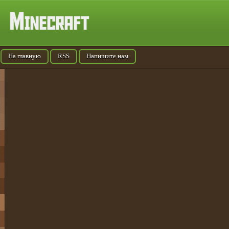
На главную
RSS
Напишите нам