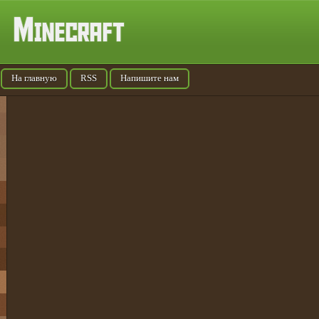
На главную
RSS
Напишите нам