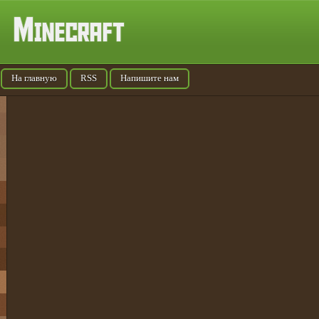
На главную
RSS
Напишите нам