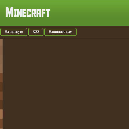
На главную
RSS
Напишите нам