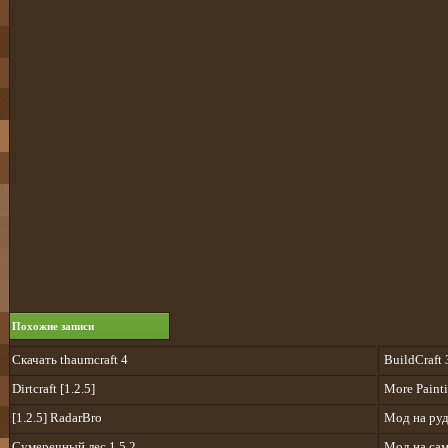
Похожие записи
Скачать thaumcraft 4
BuildCraft 
Dirtcraft [1.2.5]
More Paint
[1.2.5] RadarBro
Мод на руд
Сумеречный лес 1.5.2
Мод на сам