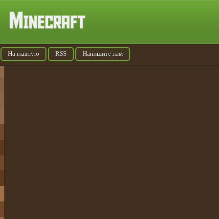
На главную
RSS
Напишите нам