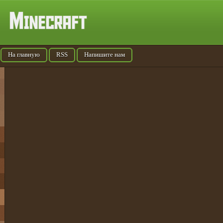
На главную
RSS
Напишите нам