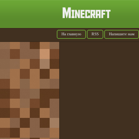
На главную
RSS
Напишите нам