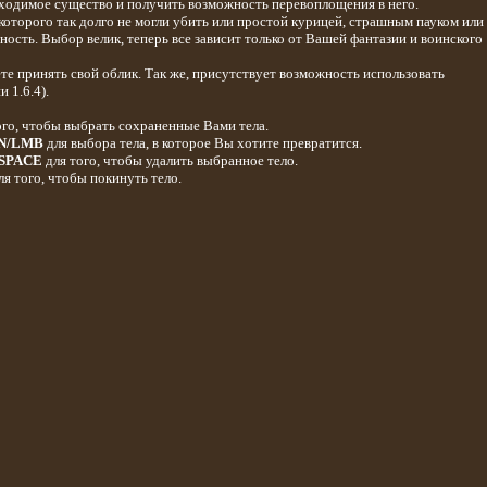
обходимое существо и получить возможность перевоплощения в него.
которого так долго не могли убить или простой курицей, страшным пауком или
ность. Выбор велик, теперь все зависит только от Вашей фантазии и воинского
те принять свой облик. Так же, присутствует возможность использовать
 1.6.4).
ого, чтобы выбрать сохраненные Вами тела.
N/LMB
для выбора тела, в которое Вы хотите превратится.
SPACE
для того, чтобы удалить выбранное тело.
я того, чтобы покинуть тело.