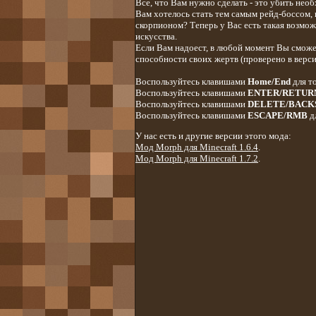
Все, что Вам нужно сделать - это убить не
Вам хотелось стать тем самым рейд-боссом, 
скорпионом? Теперь у Вас есть такая возмож
искусства.
Если Вам надоест, в любой момент Вы сможе
способности своих жертв (проверено в версии
Воспользуйтесь клавишами
Home/End
для т
Воспользуйтесь клавишами
ENTER/RETUR
Воспользуйтесь клавишами
DELETE/BACK
Воспользуйтесь клавишами
ESCAPE/RMB
дл
У нас есть и другие версии этого мода:
Мод Morph для Minecraft 1.6.4
.
Мод Morph для Minecraft 1.7.2
.