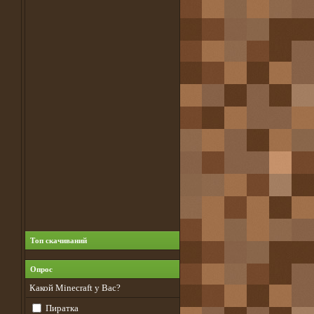
Топ скачиваний
Опрос
Какой Minecraft у Вас?
Пиратка