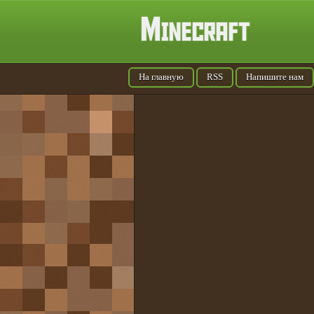
На главную
RSS
Напишите нам