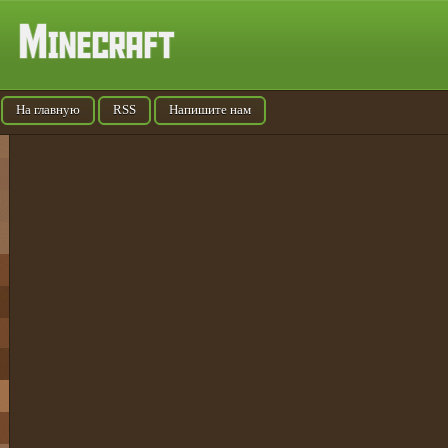
На главную
RSS
Напишите нам