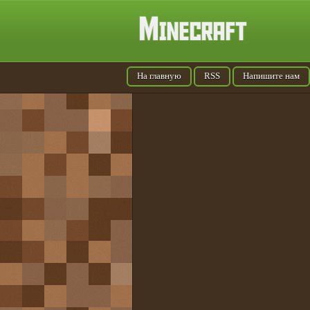
На главную
RSS
Напишите нам