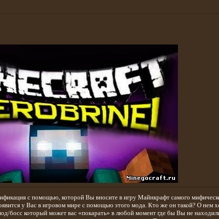
дификация с помощью, которой Вы вносите в игру Майнкрафт самого мифическ
явится у Вас в игровом мире с помощью этого мода. Кто же он такой? О нем 
мод/босс который может вас «покарать» в любой момент где бы Вы не находили