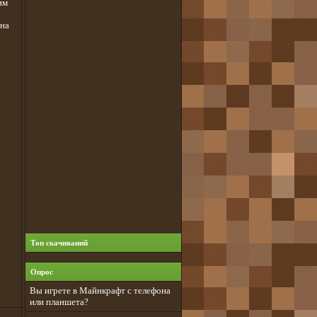
им
 на
Топ скачиваний
Опрос
Вы игрете в Майнкрафт с телефона
или планшета?