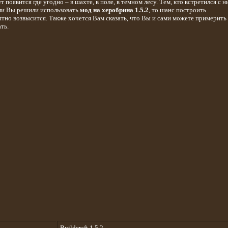
 появится где угодно – в шахте, в поле, в темном лесу. Тем, кто встретился с н
сли Вы решили использовать
мод на херобрина 1.5.2
, то шанс построить
ятно возвысится. Также хочется Вам сказать, что Вы и сами можете примерить
ть.
Buildcraft 1.5.2