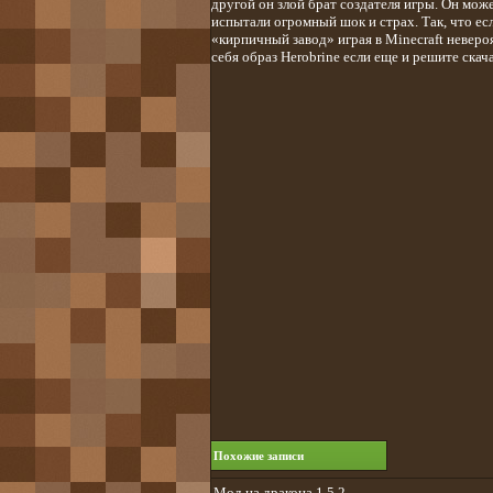
другой он злой брат создателя игры. Он может
испытали огромный шок и страх. Так, что е
«кирпичный завод» играя в Minecraft неверо
себя образ Herobrine если еще и решите скача
Похожие записи
Мод на дракона 1.5.2