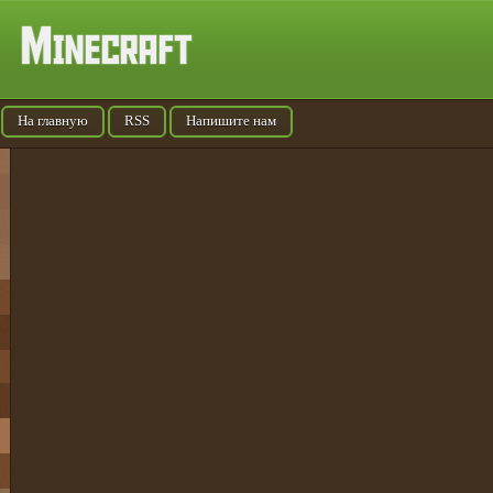
На главную
RSS
Напишите нам