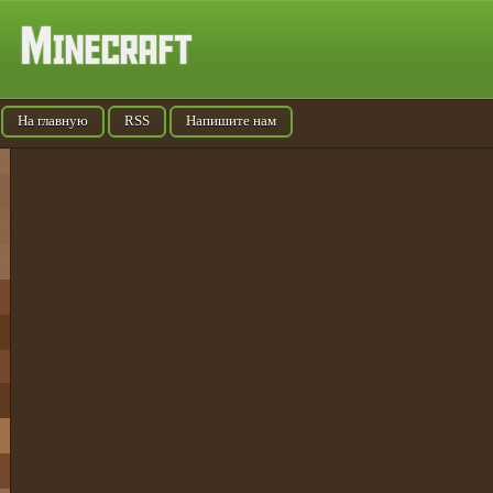
На главную
RSS
Напишите нам