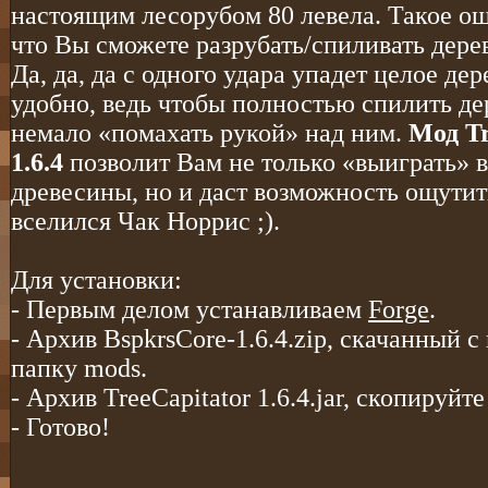
настоящим лесорубом 80 левела. Такое ощ
что Вы сможете разрубать/спиливать дерев
Да, да, да с одного удара упадет целое дер
удобно, ведь чтобы полностью спилить де
немало «помахать рукой» над ним.
Мод Tr
1.6.4
позволит Вам не только «выиграть» 
древесины, но и даст возможность ощутить
вселился Чак Норрис ;).
Для установки:
- Первым делом устанавливаем
Forge
.
- Архив BspkrsCore-1.6.4.zip, скачанный с
папку mods.
- Архив TreeCapitator 1.6.4.jar, скопируйт
- Готово!