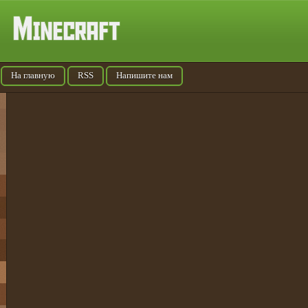
На главную
RSS
Напишите нам