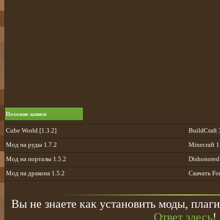
Похожие записи
Cube World [1.3.2]
BuildCraft 
Мод на руды 1.7.2
Minecraft 
Мод на порталы 1.5.2
Dishonore
Мод на дракона 1.5.2
Скачать For
Вы не знаете как установить моды, плаги
Ответ здесь
!