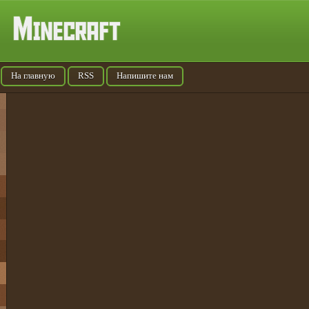
На главную
RSS
Напишите нам