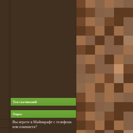
Топ скачиваний
Опрос
Вы игрете в Майнкрафт с телефона
или планшета?