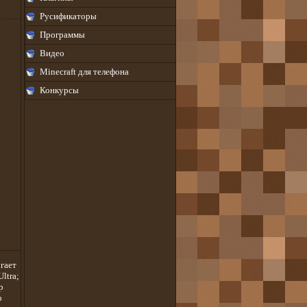
Русификаторы
Программы
Видео
Minecraft для телефона
Конкурсы
гает
ltra;
р
о