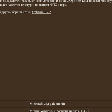
для обладателей «слабых» компьютеров. В общем
Optifine 1.5.2
полезен любому
учшает качество текстур и повышает ФПС в игре.
я другой версии игры -
Optifine 1.7.2
Minecraft мод galacticraft
Mining Window / Прозрачный блок [1.3.2]