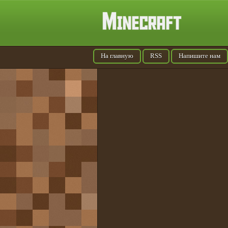
На главную
RSS
Напишите нам