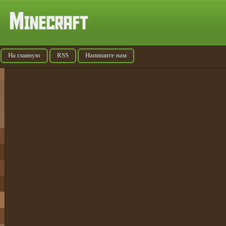
На главную
RSS
Напишите нам