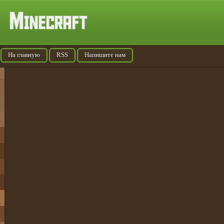
На главную
RSS
Напишите нам