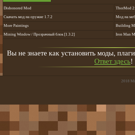
Dishonored Mod
ThorMod 2:
Скачать мод на оружие 1.7.2
Мод на меб
More Paintings
Building Ma
Mining Window / Прозрачный блок [1.3.2]
Iron Man 
Вы не знаете как установить моды, плаги
Ответ здесь
!
2018
Mi