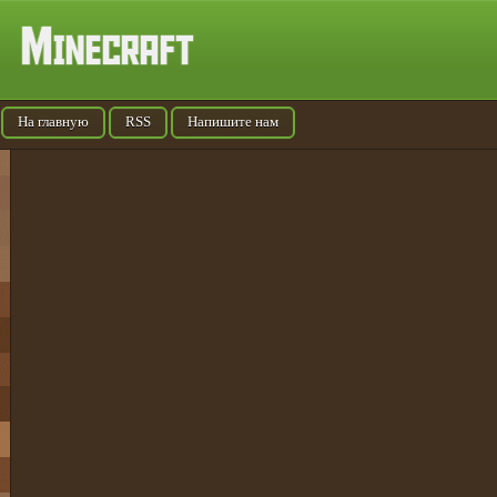
На главную
RSS
Напишите нам