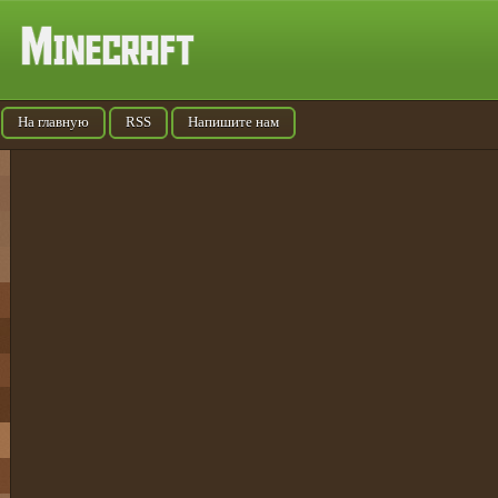
На главную
RSS
Напишите нам