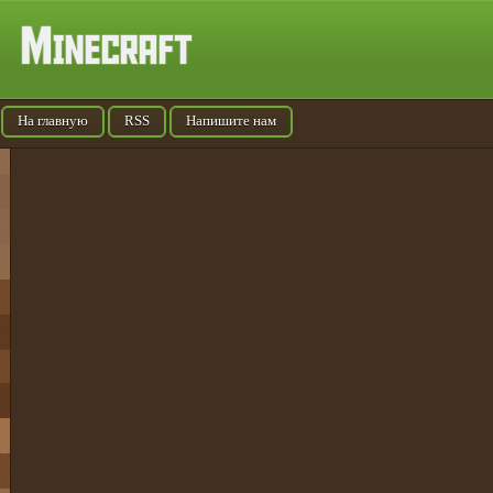
На главную
RSS
Напишите нам