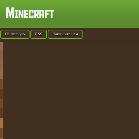
На главную
RSS
Напишите нам