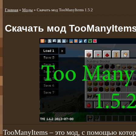
Главная
»
Моды
» Скачать мод TooManyItems 1.5.2
Скачать мод TooManyItems 
TooManyItems – это мод, с помощью кото