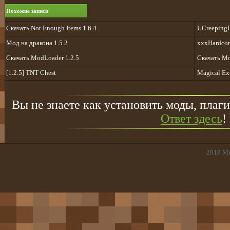
Похожие записи
Cкачать Not Enough Items 1.6.4
UCreepingBr
Мод на дракона 1.5.2
xxxHardcor
Скачать ModLoader 1.2.5
Скачать Mo
[1.2.5] TNT Chest
Magical Exp
Вы не знаете как установить моды, плаги
Ответ здесь
!
2018
Mi