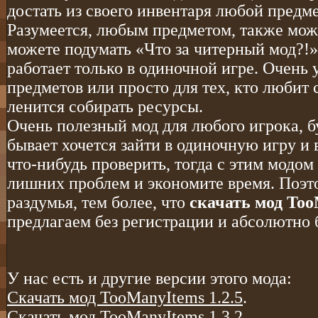
достать из своего инвентаря любой предме
Разумеется, любым предметом, также мож
можете подумать «Что за читерный мод?!»,
работает только в одиночной игре. Очень 
предметов или просто для тех, кто любит с
ленится собирать ресурсы.
Очень полезный мод для любого игрока, б
бывает хочется зайти в одиночную игру и 
что-нибудь проверить, тогда с этим модо
лишних проблем и экономите время. Поэто
раздумья, тем более, что
скачать мод Too
предлагаем без регистрации и абсолютно 
У нас есть и другие версии этого мода:
Скачать мод TooManyItems 1.2.5
.
Скачать мод TooManyItems 1.3.2
.