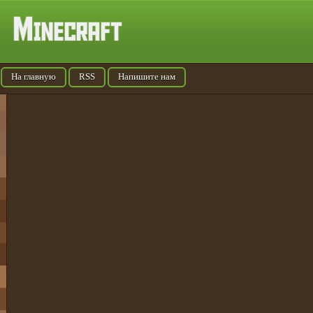
На главную
RSS
Напишите нам