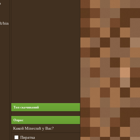
о
t/bin
Топ скачиваний
Опрос
Какой Minecraft у Вас?
Пиратка