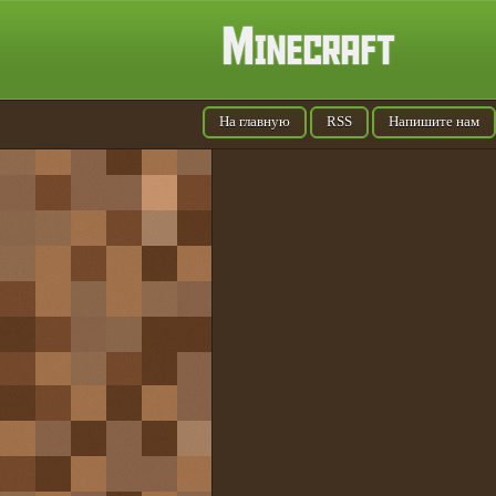
На главную
RSS
Напишите нам