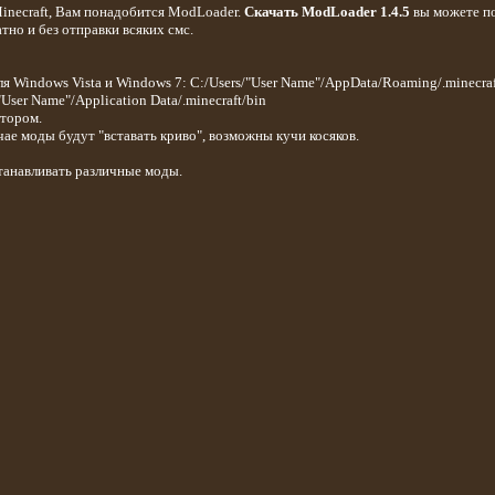
Minecraft, Вам понадобится ModLoader.
Скачать ModLoader 1.4.5
вы можете п
тно и без отправки всяких смс.
Для Windows Vista и Windows 7: С:/Users/"User Name"/AppData/Roaming/.minecraf
User Name"/Application Data/.minecraft/bin
атором.
ае моды будут "вставать криво", возможны кучи косяков.
станавливать различные моды.