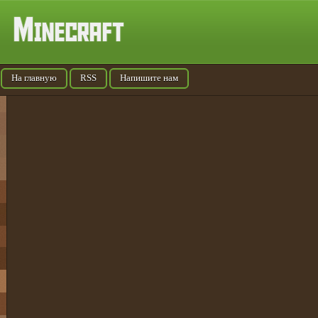
На главную
RSS
Напишите нам