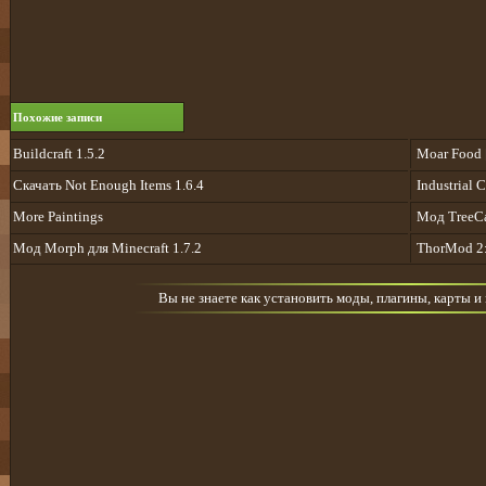
Похожие записи
Buildcraft 1.5.2
Moar Food [
Cкачать Not Enough Items 1.6.4
Industrial C
More Paintings
Мод TreeCap
Мод Morph для Minecraft 1.7.2
ThorMod 2:
Вы не знаете как установить моды, плагины, карты и