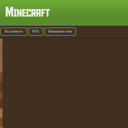
На главную
RSS
Напишите нам