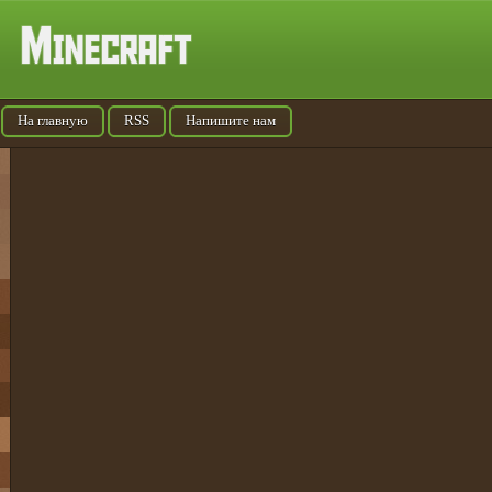
На главную
RSS
Напишите нам