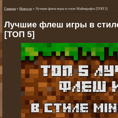
Главная
»
Новости
» Лучшие флеш игры в стиле Майнкрафта [ТОП 5]
Лучшие флеш игры в стил
[ТОП 5]