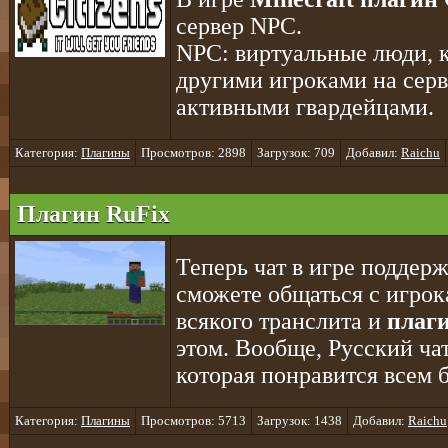
сервер NPC.
NPC: виртуальные люди, к
другими игроками на серв
активными гвардейцами.
Категория:
Плагины
Просмотров: 2898
Загрузок: 709
Добавил:
Raichu
Плагин RuFix
Теперь чат в игре поддер
сможете общаться с игрок
всякого транслита и
плаг
этом. Вообще, Русский ча
которая понравится всем 
Категория:
Плагины
Просмотров: 5713
Загрузок: 1438
Добавил:
Raichu