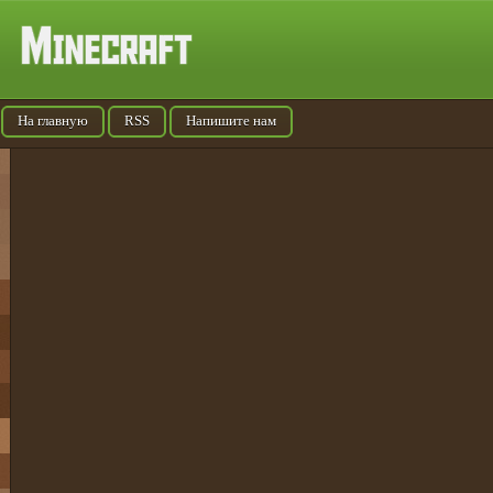
На главную
RSS
Напишите нам