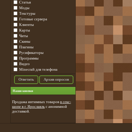
Статьи
Моды
Текстуры
Готовые сервера
Клиенты
Карты
Читы
Скины
Плагины
Русификаторы
Программы
Видео
Minecraft для телефона
Ответить
Архив опросов
Наши кнопки
Продажа интимных товаров
в секс-
шопе в г. Ярославль
с анонимной
доставкой.