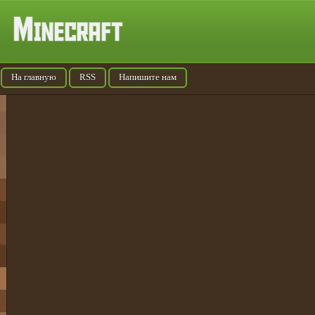
На главную
RSS
Напишите нам