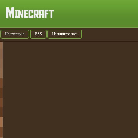
На главную
RSS
Напишите нам