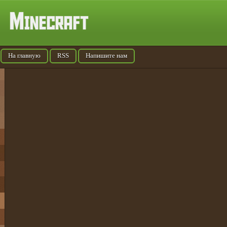
На главную
RSS
Напишите нам