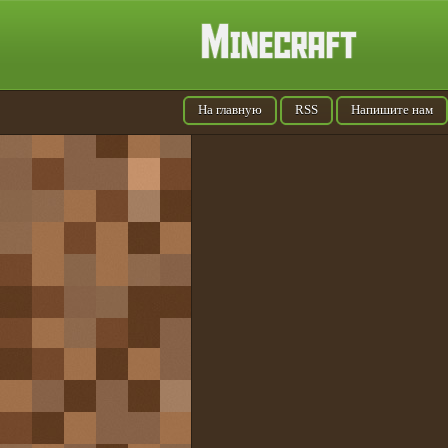
На главную
RSS
Напишите нам