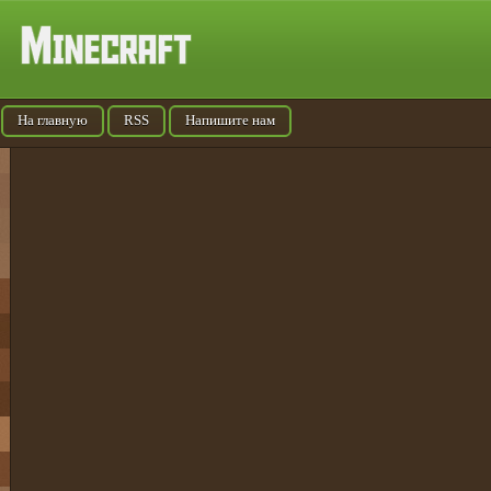
На главную
RSS
Напишите нам