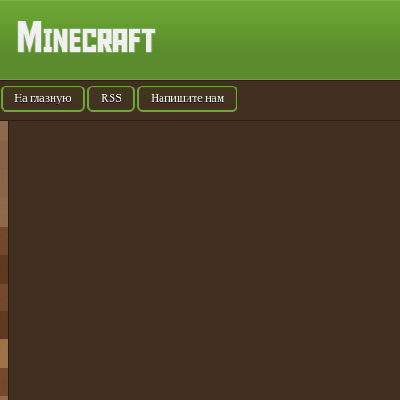
На главную
RSS
Напишите нам